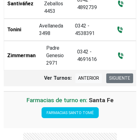
Santiváñez
Zeballos
4892739
4453
Avellaneda
0342 -
Tonini
3498
4538391
Padre
0342 -
Zimmerman
Genesio
4691616
2971
Ver Turnos:
ANTERIOR
SIGUIENTE
Farmacias de turno en:
Santa Fe
FARMACIAS SANTO TOMÉ