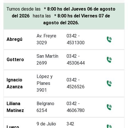
Turnos
desde las
* 8:00 hs del Jueves 06 de agosto
del 2026
hasta las
* 8:00 hs del Viernes 07 de
agosto del 2026.
Av. Freyre
0342 -
Abregú
3029
4531300
San Martín
0342 -
Gottero
2699
4530644
López y
Ignacio
0342 -
Planes
Azanza
4526526
3901
Liliana
Belgrano
0342 -
Matínez
6254
4606780
9 de Julio
342
Luero