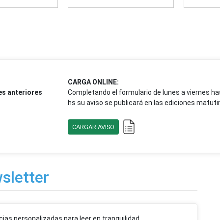
CARGA ONLINE:
es anteriores
Completando el formulario de lunes a viernes ha
hs su aviso se publicará en las ediciones matutin
CARGAR AVISO
sletter
cias personalizadas para leer en tranquilidad.