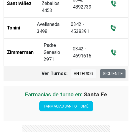
Santiváñez
Zeballos
4892739
4453
Avellaneda
0342 -
Tonini
3498
4538391
Padre
0342 -
Zimmerman
Genesio
4691616
2971
Ver Turnos:
ANTERIOR
SIGUIENTE
Farmacias de turno en:
Santa Fe
FARMACIAS SANTO TOMÉ