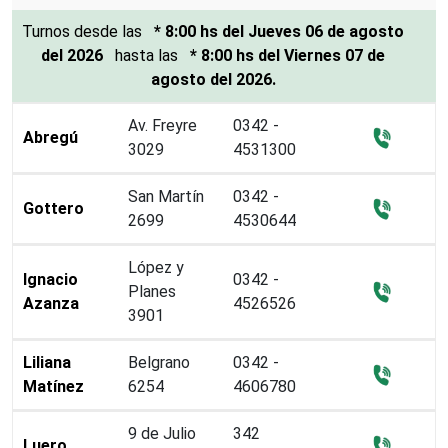
Turnos
desde las
* 8:00 hs del Jueves 06 de agosto
del 2026
hasta las
* 8:00 hs del Viernes 07 de
agosto del 2026.
Av. Freyre
0342 -
Abregú
3029
4531300
San Martín
0342 -
Gottero
2699
4530644
López y
Ignacio
0342 -
Planes
Azanza
4526526
3901
Liliana
Belgrano
0342 -
Matínez
6254
4606780
9 de Julio
342
Luero