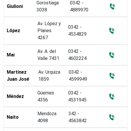
Gorostiaga
0342 -
Giulioni
3038
4889970
Av. López y
0342 -
López
Planes
4534829
4267
Av. A. del
0342 -
Mai
Valle 7431
4602224
Martínez
Av. Urquiza
0342 -
Juan José
1859
4599949
Güemes
0342 -
Méndez
4356
4531945
Mendoza
342 -
Naito
4098
4563842