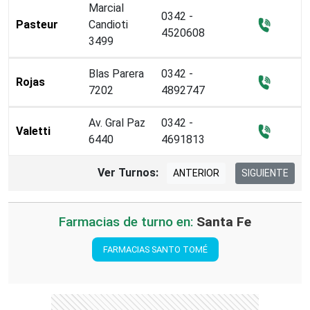
Marcial
0342 -
Pasteur
Candioti
4520608
3499
Blas Parera
0342 -
Rojas
7202
4892747
Av. Gral Paz
0342 -
Valetti
6440
4691813
Ver Turnos:
ANTERIOR
SIGUIENTE
Farmacias de turno en:
Santa Fe
FARMACIAS SANTO TOMÉ